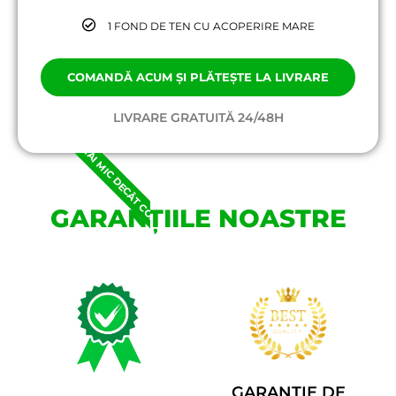
1 FOND DE TEN CU ACOPERIRE MARE
COMANDĂ ACUM ȘI PLĂTEȘTE LA LIVRARE
UN PREȚ MAI MIC DECÂT COSTUL REAL
LIVRARE GRATUITĂ 24/48H
GARANȚIILE NOASTRE
GARANȚIE DE