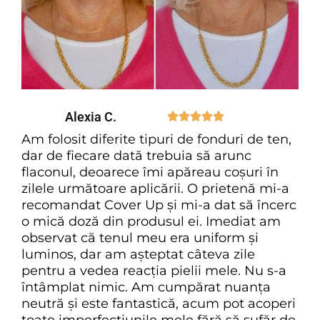
Alexia C.





Am folosit diferite tipuri de fonduri de ten,
dar de fiecare dată trebuia să arunc
flaconul, deoarece îmi apăreau coșuri în
zilele următoare aplicării. O prietenă mi-a
recomandat Cover Up și mi-a dat să încerc
o mică doză din produsul ei. Imediat am
observat că tenul meu era uniform și
luminos, dar am așteptat câteva zile
pentru a vedea reacția pielii mele. Nu s-a
întâmplat nimic. Am cumpărat nuanța
neutră și este fantastică, acum pot acoperi
toate imperfecțiunile mele fără să sufăr de