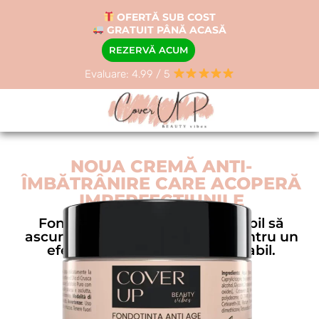
OFERTĂ SUB COST
GRATUIT PÂNĂ ACASĂ
REZERVĂ ACUM
Evaluare: 4.99 / 5
NOUA CREMĂ ANTI-
ÎMBĂTRÂNIRE CARE ACOPERĂ
IMPERFECȚIUNILE
Fond de ten revoluționar capabil să
ascundă orice imperfecțiune pentru un
efect anti-îmbătrânire impecabil.