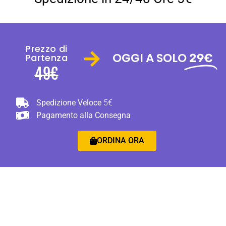
Prezzo di
OGGI A SOLO
29€
Partenza
49€
Spedizione Veloce
5€
Pagamento alla Consegna
ORDINA ORA