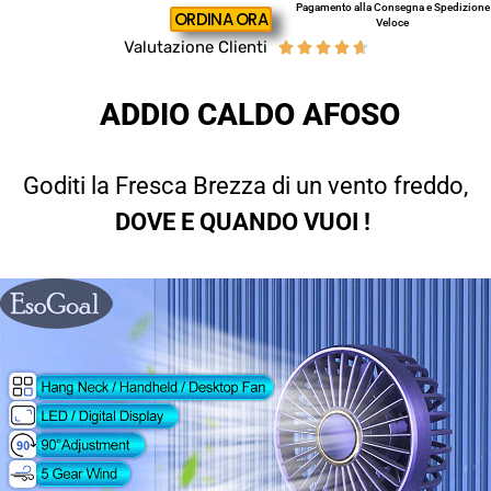
Pagamento alla Consegna e Spedizione
ORDINA ORA
Veloce
Valutazione Clienti





ADDIO CALDO AFOSO
Goditi la Fresca Brezza di un vento freddo,
DOVE E QUANDO VUOI !