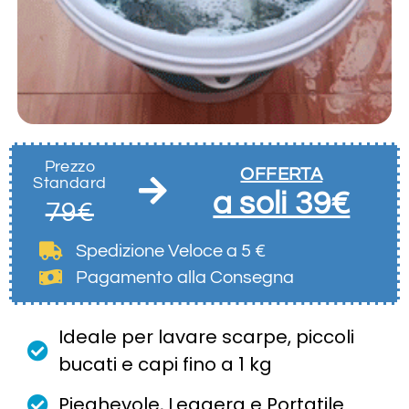
Prezzo
OFFERTA
Standard
a soli 39€
79€
Spedizione Veloce
a 5 €
Pagamento alla Consegna
Ideale per lavare scarpe, piccoli
bucati e capi fino a 1 kg
Pieghevole, Leggera e Portatile