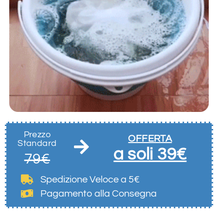
Prezzo
OFFERTA
Standard
a soli 39€
79€
Spedizione Veloce
a 5€
Pagamento alla Consegna