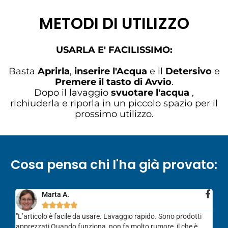
METODI DI UTILIZZO
USARLA E' FACILISSIMO:
Basta
Aprirla
,
inserire l'Acqua
e il
Detersivo
e
Premere il tasto di Avvio
.
Dopo il lavaggio
svuotare l'acqua
,
richiuderla e riporla in un piccolo spazio per il
prossimo utilizzo.
Cosa pensa chi l'ha già provato:
Marta A.





"L’articolo è facile da usare. Lavaggio rapido. Sono prodotti
apprezzati Quando funziona, non fa molto rumore, il che è