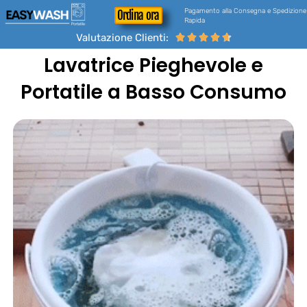
Pagamento alla Consegna e Spedizione
Ordina ora
Rapida
Valutazione Clienti:





Lavatrice Pieghevole e
Portatile a Basso Consumo