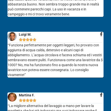
abbastanza buono. Non sembra troppo grande ma in realtà
può contenere parecchi capi. La uso in vacanza e in
campeggio e mi ci trovo veramente bene.
Luigi M.





“Funziona perfettamente per oggetti leggeri, ho provato con
aggiunta di acqua calda, detersivo e alcuni capi di
abbigliamento. L’acqua circolava e faceva schiuma ed i vestiti
sembravano essere puliti. Funzionava come una lavatrice da $
1000? No, ma ha funzionato fino a quando la nostra nuova
lavatrice non poteva essere consegnata. Lo consiglio
vivamente!”
Martina F.





“La migliore alternativa del lavaggio a mano per lavare la
maglietta che hai già indossato ma vuoi indossare anche il