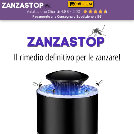
Ordina ora
Valutazione Clienti: 4,88 / 5.00





Pagamento alla Consegna e Spedizione a 5€
Il rimedio definitivo per le zanzare!