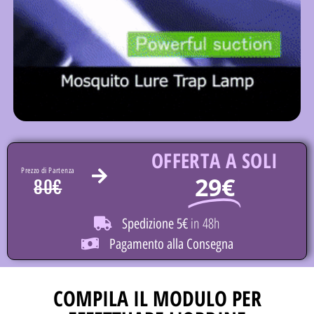
OFFERTA A SOLI
Prezzo di Partenza
29€
80€
in 48h
Spedizione 5€
Pagamento alla Consegna
COMPILA IL MODULO PER