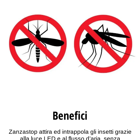
Benefici
Zanzastop
attira ed intrappola gli insetti
grazie
alla
luce LED e al flusso d’aria
, senza