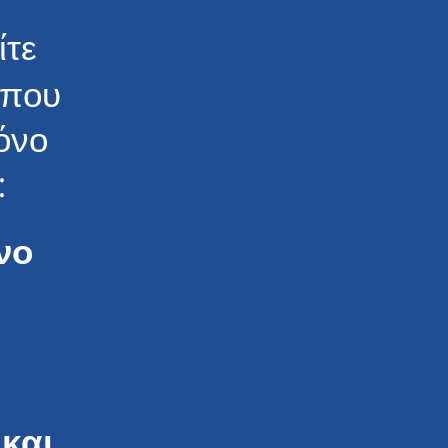
ίτε
που
όνο
:
νο
και