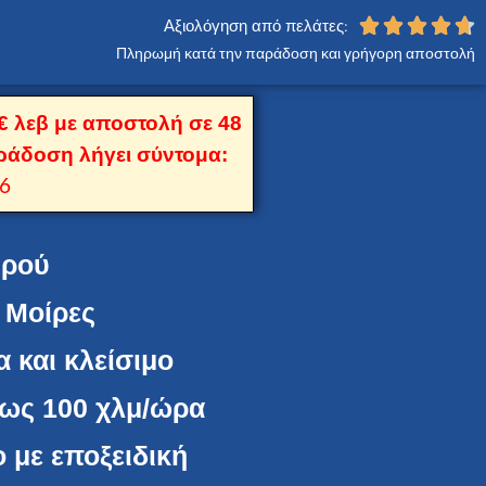





Αξιολόγηση από πελάτες:
Πληρωμή κατά την παράδοση και γρήγορη αποστολή
 λεβ με αποστολή σε 48
ράδοση λήγει σύντομα:
6
υρού
 Μοίρες
 και κλείσιμο
έως 100 χλμ/ώρα
 με εποξειδική