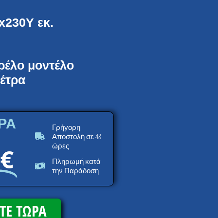
x230Υ εκ.
ρέλο μοντέλο
μέτρα
ΡΑ
Γρήγορη
σε 48
Αποστολή
ώρες
9€
Πληρωμή κατά
την Παράδοση
ΤΕ ΤΩΡΑ