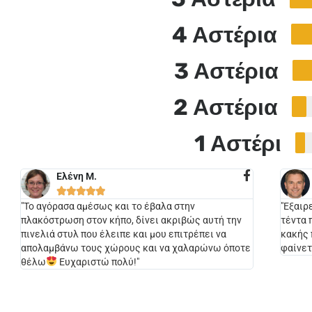
4 Αστέρια
3 Αστέρια
2 Αστέρια
1 Αστέρι
Ελένη Μ.





"Το αγόρασα αμέσως και το έβαλα στην
"Εξαιρ
πλακόστρωση στον κήπο, δίνει ακριβώς αυτή την
τέντα 
πινελιά στυλ που έλειπε και μου επιτρέπει να
κακής 
απολαμβάνω τους χώρους και να χαλαρώνω όποτε
φαίνετ
θέλω
Ευχαριστώ πολύ!"