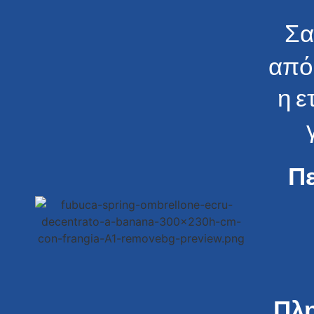
Σα
από
η ε
Π
Πλ