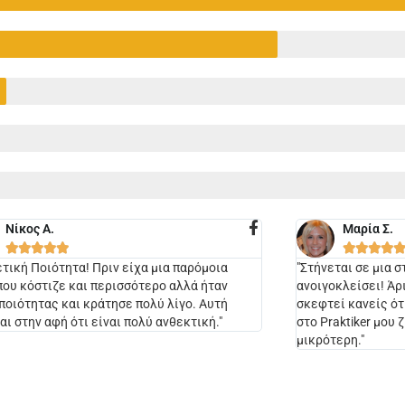
Νίκος Α.
Μαρία Σ.









ετική Ποιότητα! Πριν είχα μια παρόμοια
"Στήνεται σε μια σ
που κόστιζε και περισσότερο αλλά ήταν
ανοιγοκλείσει! Άρ
ποιότητας και κράτησε πολύ λίγο. Αυτή
σκεφτεί κανείς ό
αι στην αφή ότι είναι πολύ ανθεκτική."
στο Praktiker μου 
μικρότερη."