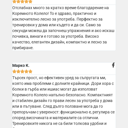





Отслабнах много за кратко време благодарение на
Коремното Колело! То е здраво, практично и
изключително лесно за употреба. Перфектно за
тренировки у дома или където и да си. Само за
секунди можеш да започнеш упражнения и ако искаш
почивка, винаги е готово за употреба. Високо
качество, елегантен дизайн, компактно и лесно за
прибиране.
Марко К.





Търсех прост, но ефективен уред за съпругата ми,
която има проблеми с долните крайници. Дори хора с
болки в гърба или ишиас могат да използват
Коремното Колело напълно безопасно. Компактният
и стабилен дизайн го прави лесен за употреба у дома
или в пътуване. След дълго ползване мога да го
препоръчам с увереност: функционално е, регулира се
според височината и материалите са отлични.
Тренировките никога не са били толкова удобни и