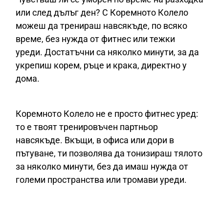
или след дълъг ден? С Коремното Колело
можеш да тренираш навсякъде, по всяко
време, без нужда от фитнес или тежки
уреди. Достатъчни са няколко минути, за да
укрепиш корем, ръце и крака, директно у
дома.
Коремното Колело не е просто фитнес уред:
то е твоят тренировъчен партньор
навсякъде. Вкъщи, в офиса или дори в
пътуване, ти позволява да тонизираш тялото
за няколко минути, без да имаш нужда от
големи пространства или тромави уреди.