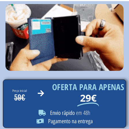
OFERTA PARA APENAS
Preço inicial
29€
59€
em 48h
Envio rápido
Pagamento na entrega