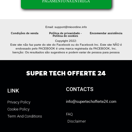
PAGAMENTO NA ENTREGA
Email: support@mioordine.info
Condições de venda
Política de privacidade -
Encomendar assistência
Política de cookies
Copyright 2022:
Este site não faz parte do site do Facebook ou do Facebook Inc. Este site NÃO é
endossado pelo FACEBOOK é uma marca registrada da FACEBOOK, Inc.
Isenção: Os resultados são sugestivos e podem variar de pessoa para pessoa
SUPER TECH OFFERTE 24
CONTACTS
LINK
info@supertechofferte24.com
Privacy Policy
Cookie Policy
FAQ
Term And Conditions
Disclaimer